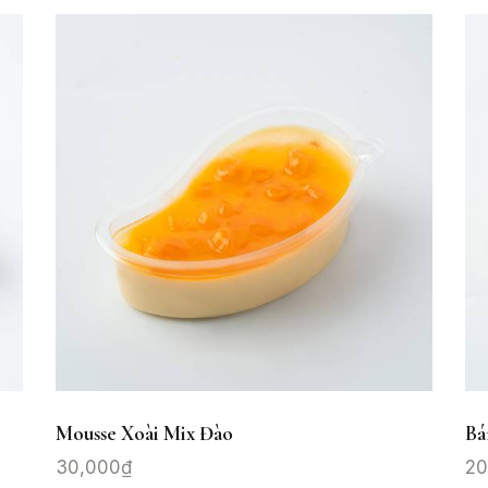
Mousse Xoài Mix Đào
Bá
30,000
₫
20