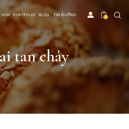
 KEM
PORTFOLIO
BLOG
TÌM ĐƯỜNG
0
i tan chảy