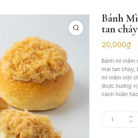
Bánh Mì
tan chảy
20,000
₫
Bánh mì mềm m
mai tan chảy, 
mì mềm mịn c
được hương vị
cách hoàn hảo