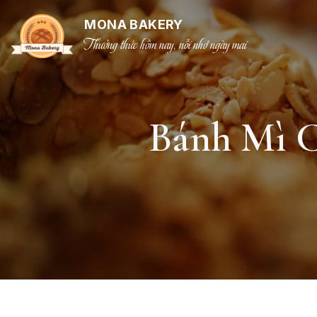
MONA BAKERY
Thưởng thức hồm nay, nỗi nhớ ngày mai
Bánh Mì C