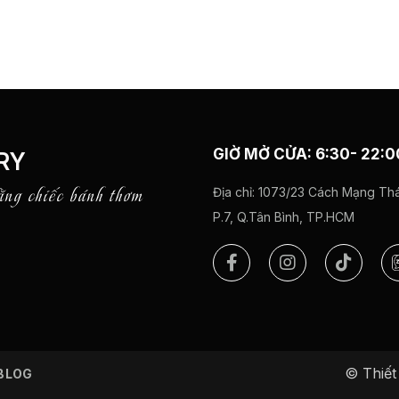
GIỜ MỞ CỬA: 6:30- 22:0
RY
ằng chiếc bánh thơm
Địa chỉ:
1073/23 Cách Mạng Thá
P.7, Q.Tân Bình, TP.HCM
© Thiết 
BLOG