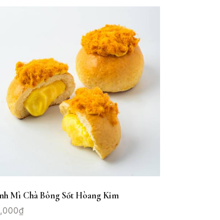
nh Mì Chà Bông Sốt Hòang Kim
,000
₫