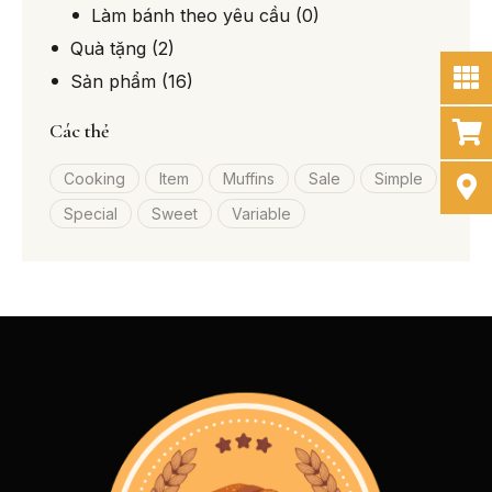
Làm bánh theo yêu cầu
(0)
Quà tặng
(2)
Sản phẩm
(16)
Các thẻ
Cooking
Item
Muffins
Sale
Simple
Special
Sweet
Variable