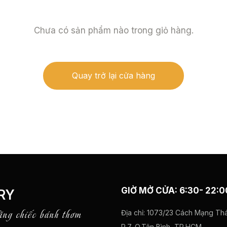
Chưa có sản phẩm nào trong giỏ hàng.
Quay trở lại cửa hàng
GIỜ MỞ CỬA: 6:30- 22:0
RY
ằng chiếc bánh thơm
Địa chỉ:
1073/23 Cách Mạng Thá
P.7, Q.Tân Bình, TP.HCM