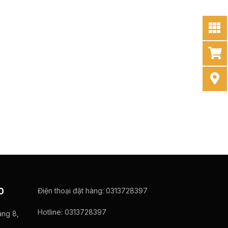
Điện thoại đặt hàng:
0313728397
0
Hotline:
0313728397
ng 8,